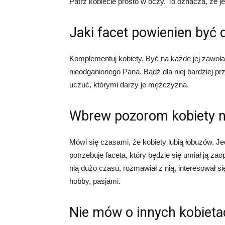
Patrz kobiecie prosto w oczy. To oznacza, że 
Jaki facet powienien być d
Komplementuj kobiety. Być na każde jej zawołan
nieodganionego Pana. Bądź dla niej bardziej pr
uczuć, którymi darzy je mężczyzna.
Wbrew pozorom kobiety ni
Mówi się czasami, że kobiety lubią łobuzów. Je
potrzebuje faceta, który będzie się umiał ją zao
nią dużo czasu, rozmawiał z nią, interesował się
hobby, pasjami.
Nie mów o innych kobieta