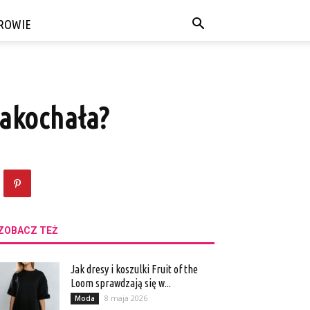
ROWIE
zakochała?
ZOBACZ TEŻ
Jak dresy i koszulki Fruit of the
Loom sprawdzają się w...
8 maja 2026
Moda