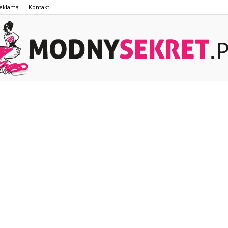
eklama
Kontakt
ModnySekret.pl