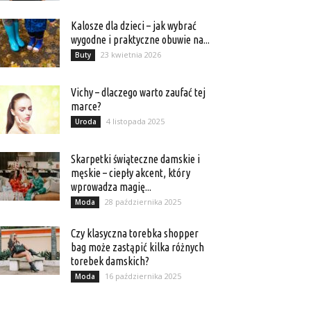
Kalosze dla dzieci – jak wybrać
wygodne i praktyczne obuwie na...
23 kwietnia 2026
Buty
Vichy – dlaczego warto zaufać tej
marce?
4 listopada 2025
Uroda
Skarpetki świąteczne damskie i
męskie – ciepły akcent, który
wprowadza magię...
28 października 2025
Moda
Czy klasyczna torebka shopper
bag może zastąpić kilka różnych
torebek damskich?
16 października 2025
Moda