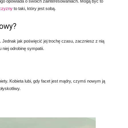
ugo opowiada o swoich zainteresowaniach. Mogą być to
czyzny
to taki, który jest sobą.
mowy?
 Jednak jak poświęcić jej trochę czasu, zaczniesz z nią
niej odrobinę sympatii.
biety. Kobieta lubi, gdy facet jest mądry, czymś nowym ją
błyskotliwy.