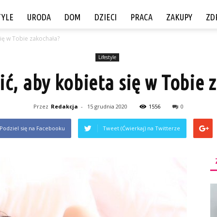
TYLE
URODA
DOM
DZIECI
PRACA
ZAKUPY
ZD
się w Tobie zakochała?
Lifestyle
ić, aby kobieta się w Tobie 
Przez
Redakcja
-
15 grudnia 2020
1556
0
Podziel się na Facebooku
Tweet (Ćwierkaj) na Twitterze