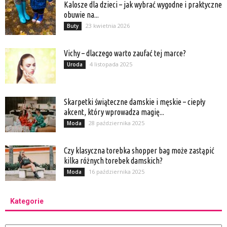
Kalosze dla dzieci – jak wybrać wygodne i praktyczne
obuwie na...
23 kwietnia 2026
Buty
Vichy – dlaczego warto zaufać tej marce?
4 listopada 2025
Uroda
Skarpetki świąteczne damskie i męskie – ciepły
akcent, który wprowadza magię...
28 października 2025
Moda
Czy klasyczna torebka shopper bag może zastąpić
kilka różnych torebek damskich?
16 października 2025
Moda
Kategorie
Kategorie