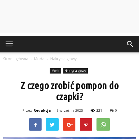
Strona główna
Moda
Nakrycia głowy
Moda
Nakrycia głowy
Z czego zrobić pompon do
czapki?
Przez
Redakcja
-
8 września 2025
231
0