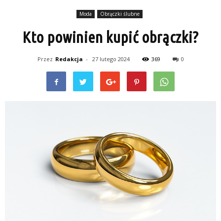
Moda
Obrączki ślubne
Kto powinien kupić obrączki?
Przez
Redakcja
-
27 lutego 2024
369
0