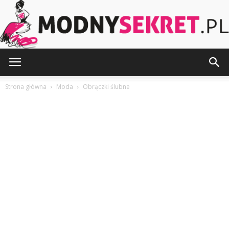
ModnySekret.pl
Strona główna
Moda
Obrączki ślubne