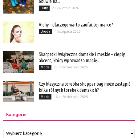
obuwie na...
23 kwietnia 2026
Buty
Vichy – dlaczego warto zaufać tej marce?
4 listopada 2025
Uroda
Skarpetki świąteczne damskie i męskie – ciepły
akcent, który wprowadza magię...
28 października 2025
Moda
Czy klasyczna torebka shopper bag może zastąpić
kilka różnych torebek damskich?
16 października 2025
Moda
Kategorie
Kategorie