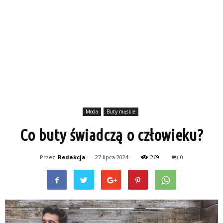
Moda
Buty męskie
Co buty świadczą o człowieku?
Przez
Redakcja
-
27 lipca 2024
269
0