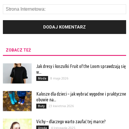
ZOBACZ TEŻ
Jak dresy i koszulki Fruit of the Loom sprawdzają się
w...
8 maja 2026
Moda
Kalosze dla dzieci – jak wybrać wygodne i praktyczne
obuwie na...
23 kwietnia 2026
Buty
Vichy – dlaczego warto zaufać tej marce?
4 listopada 2025
Uroda