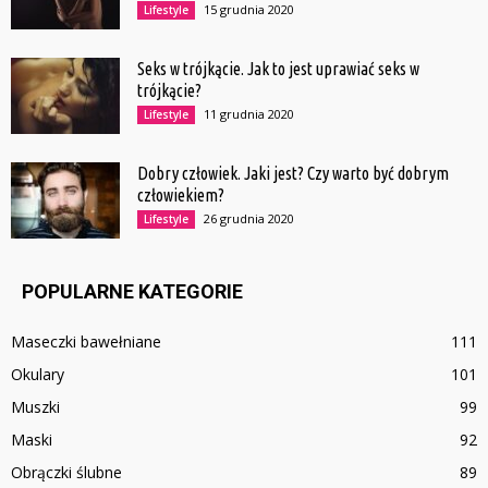
15 grudnia 2020
Lifestyle
Seks w trójkącie. Jak to jest uprawiać seks w
trójkącie?
11 grudnia 2020
Lifestyle
Dobry człowiek. Jaki jest? Czy warto być dobrym
człowiekiem?
26 grudnia 2020
Lifestyle
POPULARNE KATEGORIE
Maseczki bawełniane
111
Okulary
101
Muszki
99
Maski
92
Obrączki ślubne
89