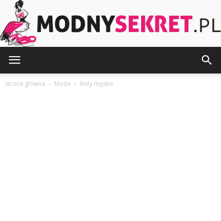
ModnySekret.pl
Strona główna
Moda
Buty męskie