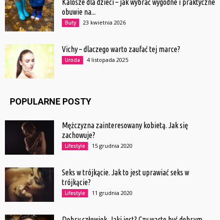
Kalosze dla dzieci – jak wybrać wygodne i praktyczne
obuwie na...
23 kwietnia 2026
Buty
Vichy – dlaczego warto zaufać tej marce?
4 listopada 2025
Uroda
POPULARNE POSTY
Mężczyzna zainteresowany kobietą. Jak się
zachowuje?
15 grudnia 2020
Lifestyle
Seks w trójkącie. Jak to jest uprawiać seks w
trójkącie?
11 grudnia 2020
Lifestyle
Dobry człowiek. Jaki jest? Czy warto być dobrym