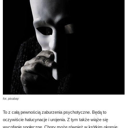
fot. pixabay
To z całą pewnością zaburzenia psychotyczne. Będą to
oczywiście halucynacje i urojenia. Z tym także wiąże się
wycofanie społeczne. Chory może również w krótkim okresie