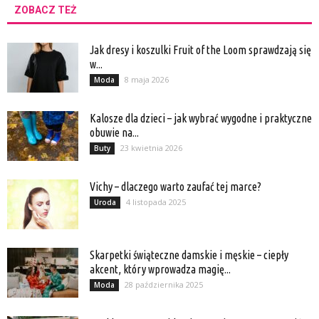
ZOBACZ TEŻ
Jak dresy i koszulki Fruit of the Loom sprawdzają się
w...
8 maja 2026
Moda
Kalosze dla dzieci – jak wybrać wygodne i praktyczne
obuwie na...
23 kwietnia 2026
Buty
Vichy – dlaczego warto zaufać tej marce?
4 listopada 2025
Uroda
Skarpetki świąteczne damskie i męskie – ciepły
akcent, który wprowadza magię...
28 października 2025
Moda