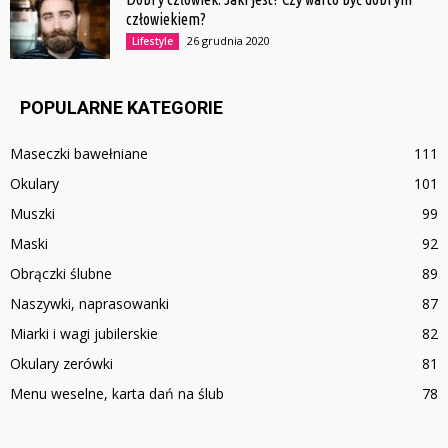
człowiekiem?
26 grudnia 2020
Lifestyle
POPULARNE KATEGORIE
Maseczki bawełniane
111
Okulary
101
Muszki
99
Maski
92
Obrączki ślubne
89
Naszywki, naprasowanki
87
Miarki i wagi jubilerskie
82
Okulary zerówki
81
Menu weselne, karta dań na ślub
78